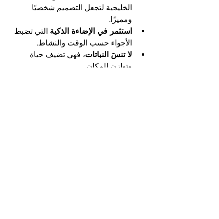
الخليجية لتجعل التصميم شخصيًا 
ومميزًا.
استثمر في الإضاءة الذكية
 التي تضبط 
الأجواء حسب الوقت والنشاط.
لا تنسَ النباتات
، فهي تضيف حياة 
وتوازن للمكان.
⭐ مو عارفة من وين تبدين؟
احجزي 
جلستك الآن
 واحصلي على حلول تصميمية 
واضحة ومخصّصة لمساحتك.
إظهار الكل
المنشورات الأخيرة