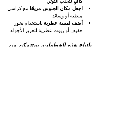
كافٍ
 لتجنب التوتر.
اجعل مكان الجلوس مريحًا
 مع كراسي 
مبطنة أو وسائد.
أضف لمسة عطرية
 باستخدام بخور 
خفيف أو زيوت عطرية لتعزيز الأجواء.
باتباع هذه الخطوات، ستتمكن من 
إعداد طاولة إفطار أنيقة وسهلة 
تناسب جميع أفراد الأسرة وتضفي 
على رمضان روحًا خاصة.
إظهار الكل
المنشورات الأخيرة