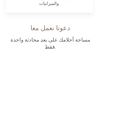
والميزانيات.
دعونا نعمل معا
مساحة أحلامك على بعد محادثة واحدة
فقط.
اتصل بنا
ْعَنِّي
يبتكر ماهر سعيد تصميمات داخلية تحقق التوازن
بين الجمال والوظيفة، وتحويل المساحات إلى
أماكن ملهمة ستحب العودة إليها في منزلك.