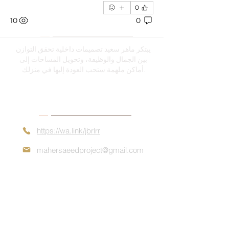
0
10
0
ْعَنِّي
يبتكر ماهر سعيد تصميمات داخلية تحقق التوازن
بين الجمال والوظيفة، وتحويل المساحات إلى
أماكن ملهمة ستحب العودة إليها في منزلك.
بيانات الاتصال
https://wa.link/jbrlrr
mahersaeedproject@gmail.com
حجز موعد