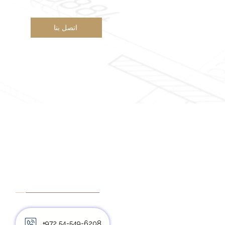
اتصل بنا
حجز موعد
+972 54-549-6208