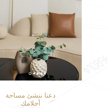
دعنا ننشئ مساحة
أحلامك